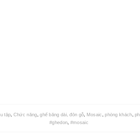
u tập
,
Chức năng
,
ghế băng dài, đôn gỗ
,
Mosaic
,
phòng khách
,
ph
#ghedon
,
#mosaic