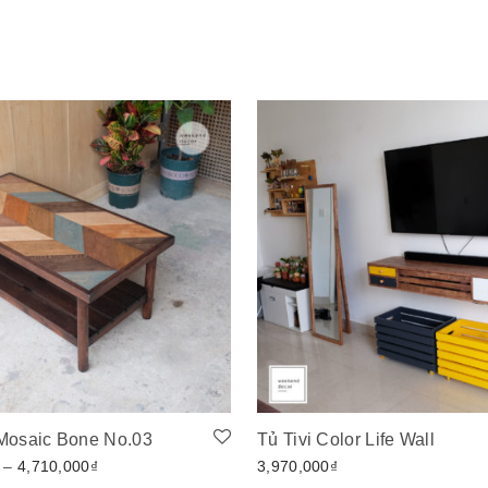
Mosaic Bone No.03
Tủ Tivi Color Life Wall
Khoảng giá: từ 3,820,000₫ đến 4,710,000₫
–
4,710,000
₫
3,970,000
₫