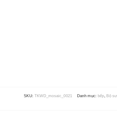
SKU:
TKWD_mosaic_0021
Danh mục:
bếp
,
Bộ sư