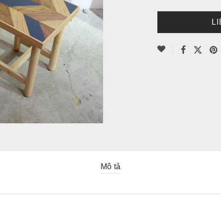
L
Mô tả