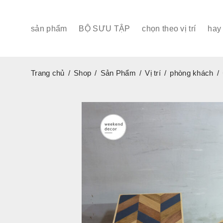
sản phẩm
BỘ SƯU TẬP
chọn theo vị trí
hay 
Trang chủ
/
Shop
/
Sản Phẩm
/
Vị trí
/
phòng khách
/