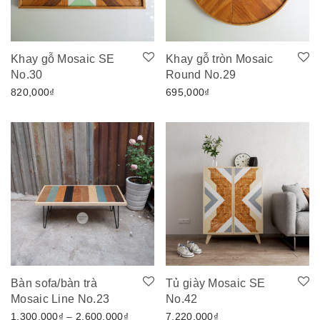
Khay gỗ Mosaic SE
Khay gỗ tròn Mosaic
No.30
Round No.29
820,000
₫
695,000
₫
Bàn sofa/bàn trà
Tủ giày Mosaic SE
Mosaic Line No.23
No.42
Khoảng giá: từ 1,300,000₫ đến 2,600,00
1,300,000
₫
–
2,600,000
₫
7,220,000
₫