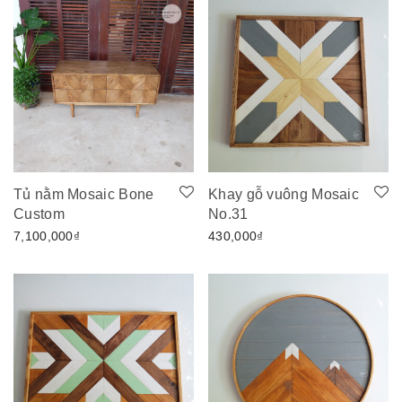
Tủ nằm Mosaic Bone
Khay gỗ vuông Mosaic
Custom
No.31
7,100,000
₫
430,000
₫