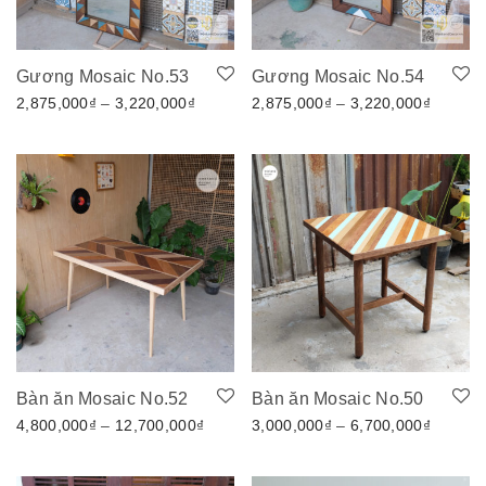
Gương Mosaic No.53
Gương Mosaic No.54
Khoảng giá: từ 2,875,000₫ đến 3,220,00
Khoảng 
2,875,000
₫
–
3,220,000
₫
2,875,000
₫
–
3,220,000
₫
Bàn ăn Mosaic No.52
Bàn ăn Mosaic No.50
Khoảng giá: từ 4,800,000₫ đến 12,700
Khoảng 
4,800,000
₫
–
12,700,000
₫
3,000,000
₫
–
6,700,000
₫