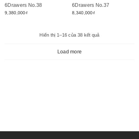
6Drawers No.38
6Drawers No.37
9,380,000
₫
8,340,000
₫
Đã
Hiển thị 1–16 của 38 kết quả
sắp
xếp
Load more
theo
mới
nhất