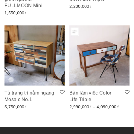
FULLMOON Mini
2,200,000
₫
1,550,000
₫
Tủ trang trí nằm ngang
Bàn làm việc Color
Mosaic No.1
Life Triple
Khoảng 
5,750,000
₫
2,990,000
₫
–
4,090,000
₫