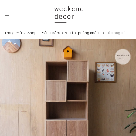
Trang chủ
/
Shop
/
Sản Phẩm
/
Vị trí
/
phòng khách
/
Tủ trang trí Custom Simple No.39