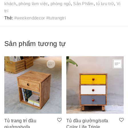
khách
,
phòng làm việc
,
phòng ngủ
,
Sản Phẩm
,
tủ lưu trữ
,
Vị
trí
Thẻ:
#weekenddecor #tutrangtri
Sản phẩm tương tự
Tủ trang trí đầu
Tủ đầu giường/sofa
giường/sofa
Color Life Triple