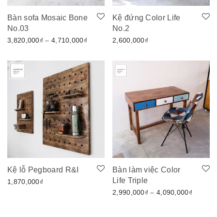
Bàn sofa Mosaic Bone
Kệ đứng Color Life
No.03
No.2
Khoảng giá: từ 3,820,000₫ đến 4,710,00
3,820,000
₫
–
4,710,000
₫
2,600,000
₫
Kệ lỗ Pegboard R&I
Bàn làm việc Color
Life Triple
1,870,000
₫
Khoảng 
2,990,000
₫
–
4,090,000
₫