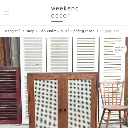
Trang chủ
/
Shop
/
Sản Phẩm
/
Vị trí
/
phòng khách
/
Tủ giày Rattan No.11