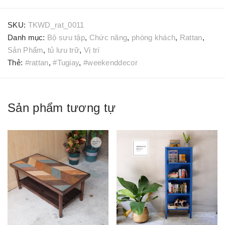
SKU:
TKWD_rat_0011
Danh mục:
Bộ sưu tập
,
Chức năng
,
phòng khách
,
Rattan
,
Sản Phẩm
,
tủ lưu trữ
,
Vị trí
Thẻ:
#rattan
,
#Tugiay
,
#weekenddecor
Sản phẩm tương tự