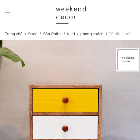
Trang chủ
/
Shop
/
Sản Phẩm
/
Vị trí
/
phòng khách
/
Tủ đầu giường/sofa Color Life Triple