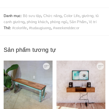
Danh mục:
Bộ sưu tập
,
Chức năng
,
Color Life
,
giường, tủ
cạnh giường
,
phòng khách
,
phòng ngủ
,
Sản Phẩm
,
Vị trí
Thẻ:
#colorlife
,
#tudaugiuong
,
#weekenddecor
Sản phẩm tương tự