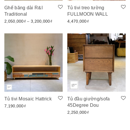
Ghế băng dài R&I
Tủ tivi treo tường
Traditional
FULLMOON WALL
Khoảng giá: từ 2,050,000₫ đến 3,200,00
2,050,000
₫
–
3,200,000
₫
4,470,000
₫
Tủ tivi Mosaic Hattrick
Tủ đầu giường/sofa
45Degree Dou
7,190,000
₫
2,250,000
₫