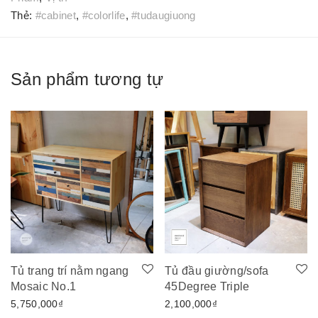
Thẻ:
#cabinet
,
#colorlife
,
#tudaugiuong
Sản phẩm tương tự
Tủ trang trí nằm ngang
Tủ đầu giường/sofa
Mosaic No.1
45Degree Triple
5,750,000
₫
2,100,000
₫