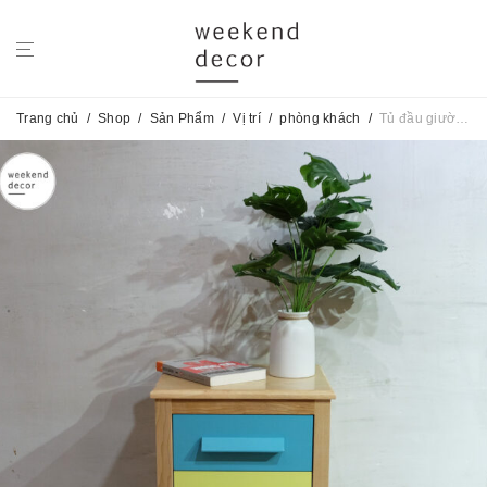
Trang chủ
/
Shop
/
Sản Phẩm
/
Vị trí
/
phòng khách
/
Tủ đầu giường ColorLife KID