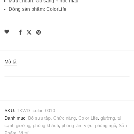
Màu chuẩn: Gỗ sáng + hộc màu
Dòng sản phẩm: ColorLife
Mô tả
SKU:
TKWD_color_0010
Danh mục:
Bộ sưu tập
,
Chức năng
,
Color Life
,
giường, tủ
cạnh giường
,
phòng khách
,
phòng làm việc
,
phòng ngủ
,
Sản
Phẩm
,
Vị trí