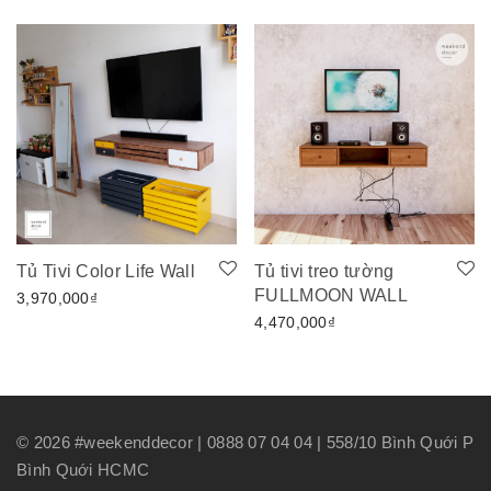
Tủ Tivi Color Life Wall
Tủ tivi treo tường
FULLMOON WALL
3,970,000
₫
4,470,000
₫
©
2026
#weekenddecor | 0888 07 04 04 | 558/10 Bình Quới P
Bình Quới HCMC