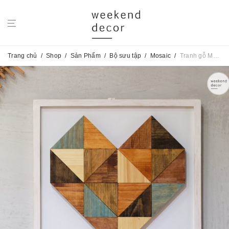
Trang chủ
/
Shop
/
Sản Phẩm
/
Bộ sưu tập
/
Mosaic
/
Tranh gỗ Mosaic Heart