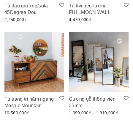
Tủ đầu giường/sofa
Tủ tivi treo tường
45Degree Dou
FULLMOON WALL
2,250,000
₫
4,470,000
₫
Tủ trang trí nằm ngang
Gương gỗ thông viền
Mosaic Mountain
35mm
Khoảng 
10,560,000
₫
1,090,000
₫
–
1,910,000
₫