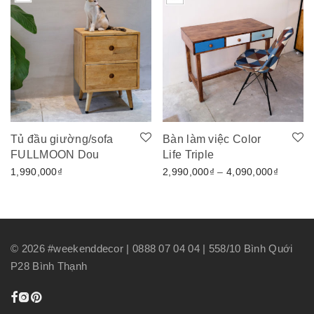
Tủ đầu giường/sofa
Bàn làm việc Color
FULLMOON Dou
Life Triple
Khoảng 
1,990,000
₫
2,990,000
₫
–
4,090,000
₫
©
2026
#weekenddecor | 0888 07 04 04 | 558/10 Bình Quới
P28 Bình Thạnh