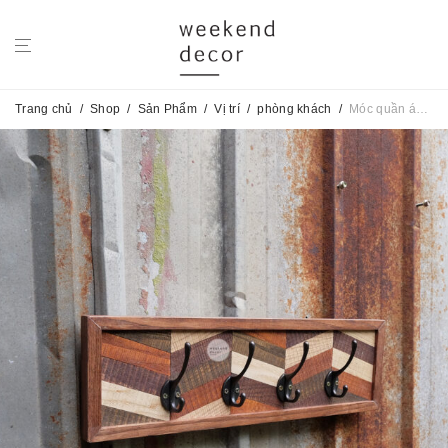
Trang chủ
/
Shop
/
Sản Phẩm
/
Vị trí
/
phòng khách
/
Móc quần áo Mosaic SE No.27