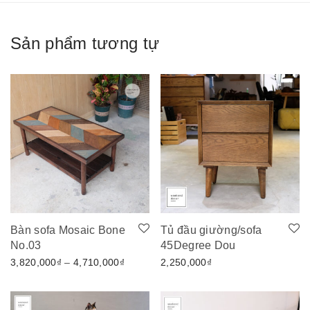
Sản phẩm tương tự
Bàn sofa Mosaic Bone
Tủ đầu giường/sofa
No.03
45Degree Dou
Khoảng giá: từ 3,820,000₫ đến 4,710,00
3,820,000
₫
–
4,710,000
₫
2,250,000
₫