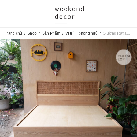
Trang chủ
/
Shop
/
Sản Phẩm
/
Vị trí
/
phòng ngủ
/
Giường Rattan No.37