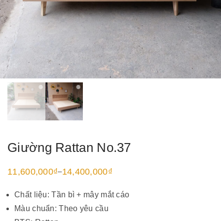
Giường Rattan No.37
11,600,000
₫
14,400,000
₫
–
Khoảng
giá:
từ
Chất liệu: Tần bì + mây mắt cáo
11,600,000₫
đến
Màu chuẩn: Theo yêu cầu
14,400,000₫