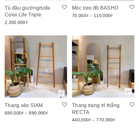
Tủ đầu giường/sofa
Móc treo đồ BASHO
Color Life Triple
Khoảng giá: 
70,000
₫
–
110,000
₫
2,200,000
₫
Thang xéo SIAM
Thang trang trí thẳng
RECTA
Khoảng giá: từ 690,000₫ đến 890,000₫
690,000
₫
–
890,000
₫
Khoảng giá
440,000
₫
–
770,000
₫