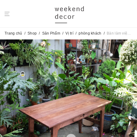
Trang chủ
/
Shop
/
Sản Phẩm
/
Vị trí
/
phòng khách
/
Bàn làm việc Simple No.41