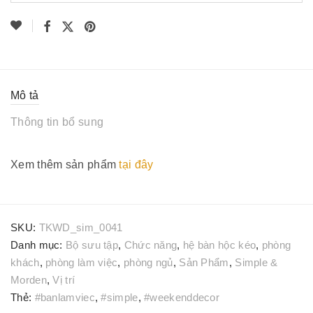
Số lượng
Mô tả
Thông tin bổ sung
Xem thêm sản phẩm
tại đây
SKU:
TKWD_sim_0041
Danh mục:
Bộ sưu tập
,
Chức năng
,
hệ bàn hộc kéo
,
phòng
khách
,
phòng làm việc
,
phòng ngủ
,
Sản Phẩm
,
Simple &
Morden
,
Vị trí
Thẻ:
#banlamviec
,
#simple
,
#weekenddecor