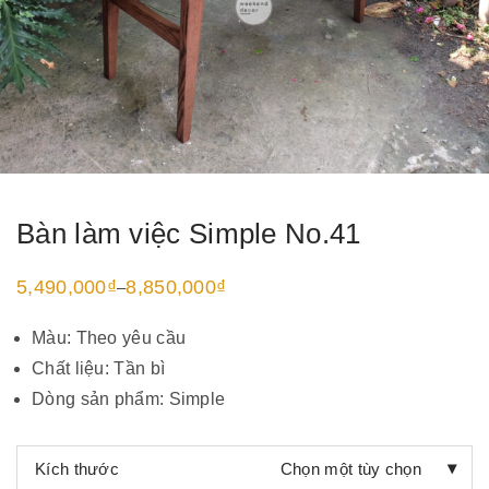
Bàn làm việc Simple No.41
5,490,000
₫
8,850,000
₫
–
Khoảng
giá:
từ
Màu: Theo yêu cầu
5,490,000₫
đến
Chất liệu: Tần bì
8,850,000₫
Dòng sản phẩm: Simple
Kích thước
Chọn một tùy chọn