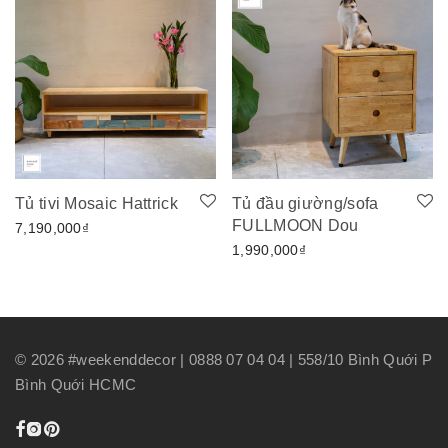
Tủ tivi Mosaic Hattrick
Tủ đầu giường/sofa
FULLMOON Dou
7,190,000
₫
1,990,000
₫
©
2026
#weekenddecor | 0888 07 04 04 | 558/10 Bình Quới P
Bình Quới HCMC