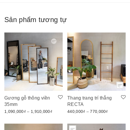
Sản phẩm tương tự
Gương gỗ thông viền
Thang trang trí thẳng
35mm
RECTA
Khoảng giá: từ 1,090,000₫ đến 1,910,00
Khoảng giá
1,090,000
₫
–
1,910,000
₫
440,000
₫
–
770,000
₫