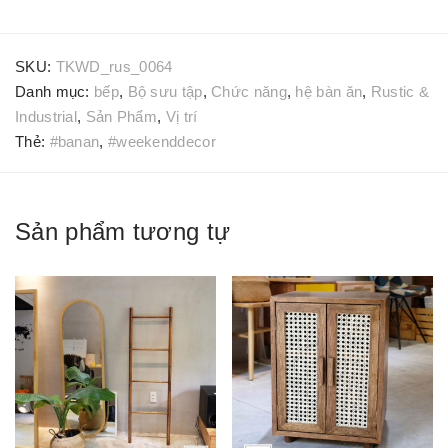
SKU:
TKWD_rus_0064
Danh mục:
bếp
,
Bộ sưu tập
,
Chức năng
,
hệ bàn ăn
,
Rustic &
Industrial
,
Sản Phẩm
,
Vị trí
Thẻ:
#banan
,
#weekenddecor
Sản phẩm tương tự