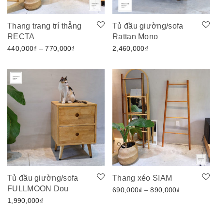
Thang trang trí thẳng
Tủ đầu giường/sofa
RECTA
Rattan Mono
Khoảng giá: từ 440,000₫ đến 770,000₫
440,000
₫
–
770,000
₫
2,460,000
₫
Tủ đầu giường/sofa
Thang xéo SIAM
FULLMOON Dou
Khoảng giá
690,000
₫
–
890,000
₫
1,990,000
₫