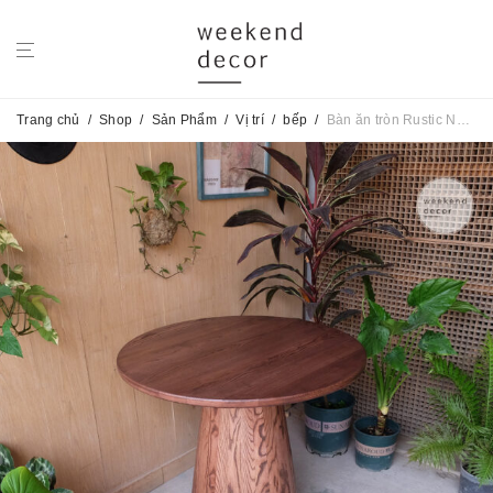
Trang chủ
/
Shop
/
Sản Phẩm
/
Vị trí
/
bếp
/
Bàn ăn tròn Rustic No.64