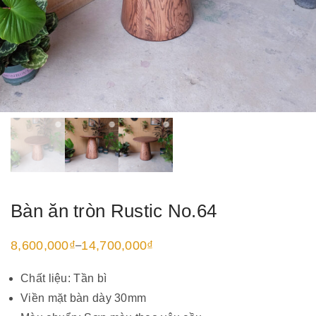
Bàn ăn tròn Rustic No.64
8,600,000
₫
14,700,000
₫
–
Khoảng
giá:
từ
Chất liệu: Tần bì
8,600,000₫
đến
Viền mặt bàn dày 30mm
14,700,000₫