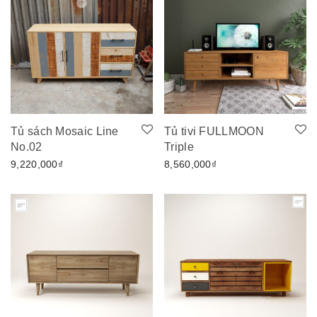
Tủ sách Mosaic Line
Tủ tivi FULLMOON
No.02
Triple
9,220,000
₫
8,560,000
₫