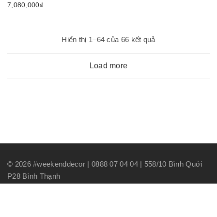
7,080,000
₫
Đã
Hiển thị 1–64 của 66 kết quả
sắp
xếp
Load more
theo
mới
nhất
©
2026
#weekenddecor | 0888 07 04 04 | 558/10 Bình Quới
P28 Bình Thạnh